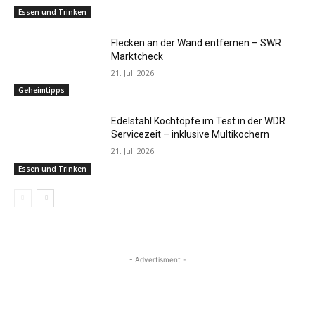
Essen und Trinken
Flecken an der Wand entfernen – SWR
Marktcheck
21. Juli 2026
Geheimtipps
Edelstahl Kochtöpfe im Test in der WDR
Servicezeit – inklusive Multikochern
21. Juli 2026
Essen und Trinken
- Advertisment -