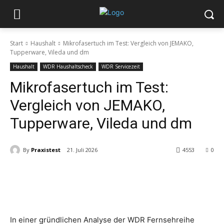
Start
Haushalt
Mikrofasertuch im Test: Vergleich von JEMAKO,
Tupperware, Vileda und dm
Haushalt
WDR Haushaltscheck
WDR Servicezeit
Mikrofasertuch im Test:
Vergleich von JEMAKO,
Tupperware, Vileda und dm
By
Praxistest
21. Juli 2026
4553
0
In einer gründlichen Analyse der WDR Fernsehreihe