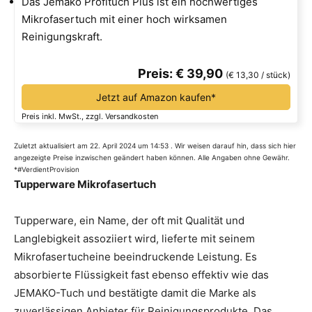
Das Jemako Profituch Plus ist ein hochwertiges
Mikrofasertuch mit einer hoch wirksamen
Reinigungskraft.
Preis: € 39,90
(€ 13,30 / stück)
Jetzt auf Amazon kaufen*
Preis inkl. MwSt., zzgl. Versandkosten
Zuletzt aktualisiert am 22. April 2024 um 14:53 . Wir weisen darauf hin, dass sich hier
angezeigte Preise inzwischen geändert haben können. Alle Angaben ohne Gewähr.
*#VerdientProvision
Tupperware Mikrofasertuch
Tupperware, ein Name, der oft mit Qualität und
Langlebigkeit assoziiert wird, lieferte mit seinem
Mikrofasertucheine beeindruckende Leistung. Es
absorbierte Flüssigkeit fast ebenso effektiv wie das
JEMAKO-Tuch und bestätigte damit die Marke als
zuverlässigen Anbieter für Reinigungsprodukte. Das