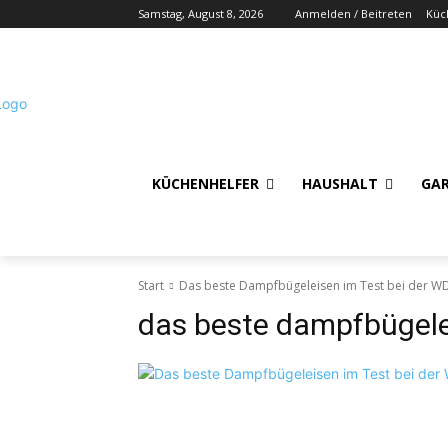
Samstag, August 8, 2026
Anmelden / Beitreten
Küc
KÜCHENHELFER
HAUSHALT
GA
Start
Das beste Dampfbügeleisen im Test bei der WD
das beste dampfbügelei