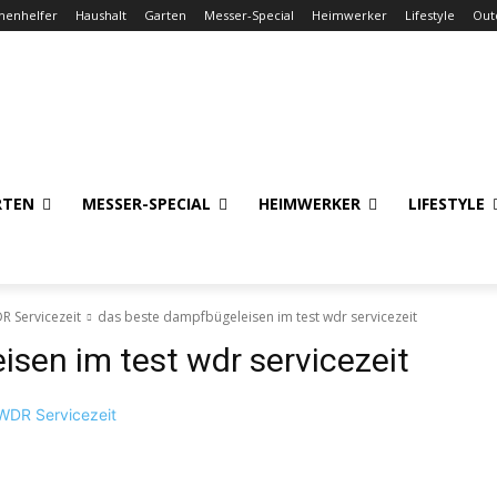
henhelfer
Haushalt
Garten
Messer-Special
Heimwerker
Lifestyle
Out
RTEN
MESSER-SPECIAL
HEIMWERKER
LIFESTYLE
R Servicezeit
das beste dampfbügeleisen im test wdr servicezeit
sen im test wdr servicezeit