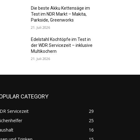
Die beste Akku Kettensäge im
Test im NDR Markt – Makita,
Parkside, Greenworks
21. Juli 2026
Edelstahl Kochtöpfe im Test in
der WDR Servicezeit – inklusive
Multikochern
21. Juli 2026
OPULAR CATEGORY
DR Servicezeit
29
üchenhelfer
25
aushalt
16
sen und Trinken
15