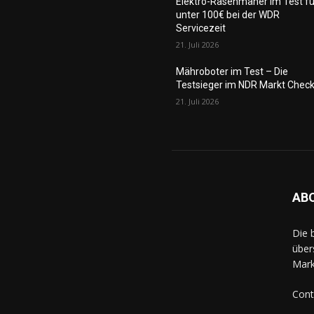
Elektro-Rasenmäher im Test fü
unter 100€ bei der WDR
Servicezeit
21. Juli 2026
Mähroboter im Test – Die
Testsieger im NDR Markt Chec
21. Juli 2026
AB
Die 
über
Mark
Cont