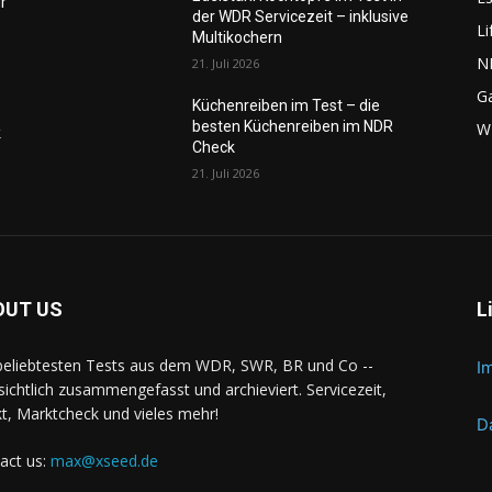
r
der WDR Servicezeit – inklusive
Li
Multikochern
N
21. Juli 2026
G
Küchenreiben im Test – die
besten Küchenreiben im NDR
W
k
Check
21. Juli 2026
OUT US
L
beliebtesten Tests aus dem WDR, SWR, BR und Co --
I
sichtlich zusammengefasst und archieviert. Servicezeit,
t, Marktcheck und vieles mehr!
D
act us:
max@xseed.de