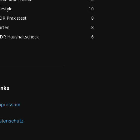
festyle
10
DR Praxistest
8
arten
8
DR Haushaltscheck
6
inks
mpressum
atenschutz