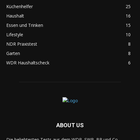
Küchenhelfer
25
Haushalt
16
Essen und Trinken
15
Lifestyle
10
NDR Praxistest
8
Garten
8
WDR Haushaltscheck
6
ABOUT US
Die beliebtesten Tests aus dem WDR, SWR, BR und Co --