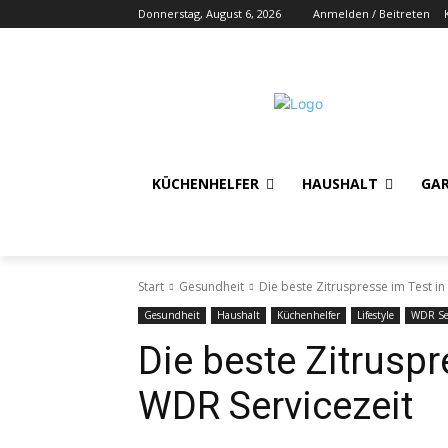
Donnerstag, August 6, 2026
Anmelden / Beitreten
KÜCHENHELFER
HAUSHALT
GA
Start
Gesundheit
Die beste Zitruspresse im Test in
Gesundheit
Haushalt
Küchenhelfer
Lifestyle
WDR Ser
Die beste Zitruspr
WDR Servicezeit