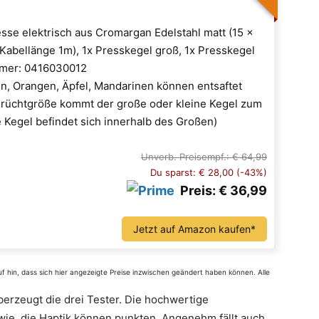
resse elektrisch aus Cromargan Edelstahl matt (15 x
 Kabellänge 1m), 1x Presskegel groß, 1x Presskegel
ummer: 0416030012
nen, Orangen, Äpfel, Mandarinen können entsaftet
Früchtgröße kommt der große oder kleine Kegel zum
e Kegel befindet sich innerhalb des Großen)
Unverb. Preisempf.: € 64,99
Du sparst: € 28,00 (-43%)
Preis: € 36,99
Jetzt auf Amazon kaufen*
auf hin, dass sich hier angezeigte Preise inzwischen geändert haben können. Alle
erzeugt die drei Tester. Die hochwertige
owie die Haptik können punkten. Angenehm fällt auch