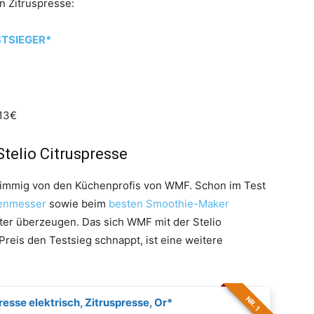
n Zitruspresse:
ESTSIEGER*
113€
telio Citruspresse
stimmig von den Küchenprofis von WMF. Schon im Test
enmesser
sowie beim
besten Smoothie-Maker
er überzeugen. Das sich WMF mit der Stelio
reis den Testsieg schnappt, ist eine weitere
NR. 1
esse elektrisch, Zitruspresse, Or*