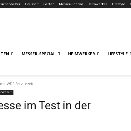
Küchenhelfer
Haushalt
Garten
Messer-Special
Heimwerker
Lifestyle
RTEN
MESSER-SPECIAL
HEIMWERKER
LIFESTYLE
 der WDR Servicezeit
vicezeit
esse im Test in der