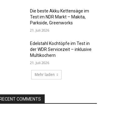
Die beste Akku Kettensäge im
Test im NDR Markt – Makita,
Parkside, Greenworks
21. Juli 2026
Edelstahl Kochtöpfe im Test in
der WDR Servicezeit – inklusive
Multikochern
21. Juli 2026
Mehr laden
RECENT COMMENTS