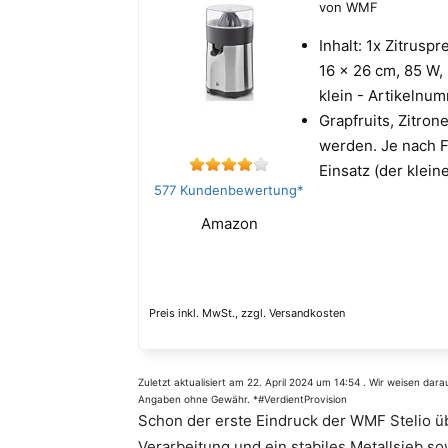
von WMF
Inhalt: 1x Zitrusp
16 x 26 cm, 85 W,
klein - Artikeln
Grapfruits, Zitro
werden. Je nach 
Einsatz (der klein
577 Kundenbewertung*
Amazon
Preis inkl. MwSt., zzgl. Versandkosten
Zuletzt aktualisiert am 22. April 2024 um 14:54 . Wir weisen dar
Angaben ohne Gewähr. *#VerdientProvision
Schon der erste Eindruck der WMF Stelio üb
Verarbeitung und ein stabiles Metallsieb s